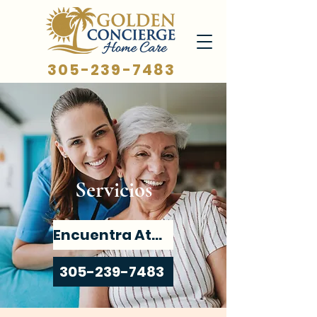
305-239-7483
Servicios
Encuentra Atención
305-239-7483