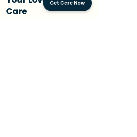
Get Care Now
Care
We offer a free, no-
obligation consultation to
learn more about your
family’s needs and create a
custom in-home care plan.
Prefer to Speak Now? Call Us
Request Free Consultation
The Golden
Concierge