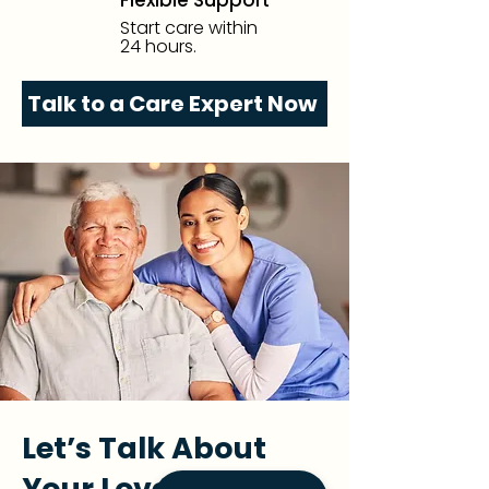
Flexible Support
Start care within
24 hours.
Talk to a Care Expert Now
Let’s Talk About
Your Loved One’s