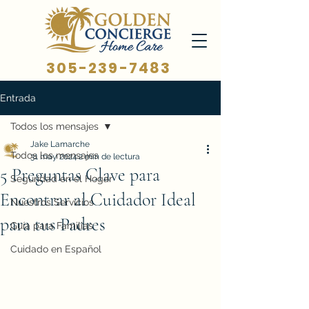
305-239-7483
Entrada
Todos los mensajes
Jake Lamarche
Todos los mensajes
31 may 2024
2 min de lectura
5 Preguntas Clave para
Seguridad en el Hogar
Encontrar al Cuidador Ideal
Nuestros Servicios
para tus Padres
Guía para Familias
Cuidado en Español