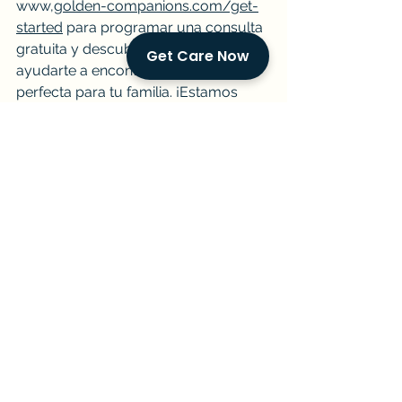
www,
golden-companions.com/get-
started
 para programar una consulta 
gratuita y descubrir cómo podemos 
Get Care Now
ayudarte a encontrar la solución 
perfecta para tu familia. ¡Estamos 
aquí para acompañarte en este viaje
Guía para Familias
Ver todo
Entradas recientes